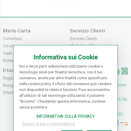
Merlo Carta
Servizio Clienti
Contattaci
Servizio Clienti
Chi siamo
Modalità di Pagame...
Cash & Carry
Modalità di Spediz...
Informativa sui Cookie
Richiedi catalogo
Resi e Recessi
Noi e terze parti selezionate utilizziamo cookie o
Il tuo Account
tecnologie simili per finalità tecniche e, con il tuo
consenso, anche per altre finalità come specificato
Registrati
nella cookie policy. Il rifiuto del consenso può rendere
UFFICI: V. Senna 44/46, Osmann
Recupera la Passwo...
non disponibili le relative funzioni. Puoi acconsentire
oro Sesto F.no (FI)
Effettua un Reso
all’utilizzo di tali tecnologie utilizzando il pulsante
CASH & CARRY: V. Senna 26/28,
“Accetta”. Chiudendo questa informativa, continui
Osmannoro Sesto F.no (FI)
senza accettare.
Assistenza: (+39) 055374561
INFORMATIVA SULLA PRIVACY
Scopri di più e personalizza