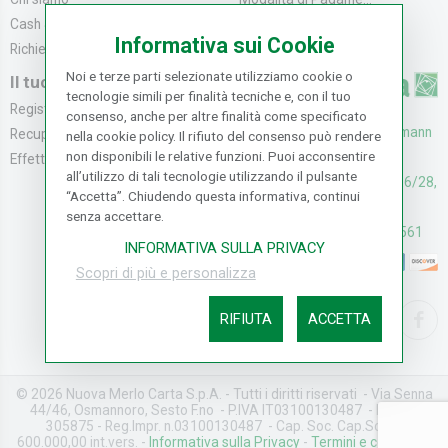
Cash & Carry
Modalità di Spediz...
Informativa sui Cookie
Richiedi catalogo
Resi e Recessi
Noi e terze parti selezionate utilizziamo cookie o
Il tuo Account
tecnologie simili per finalità tecniche e, con il tuo
Registrati
consenso, anche per altre finalità come specificato
UFFICI: V. Senna 44/46, Osmann
Recupera la Passwo...
nella cookie policy. Il rifiuto del consenso può rendere
non disponibili le relative funzioni. Puoi acconsentire
oro Sesto F.no (FI)
Effettua un Reso
all’utilizzo di tali tecnologie utilizzando il pulsante
CASH & CARRY: V. Senna 26/28,
“Accetta”. Chiudendo questa informativa, continui
Osmannoro Sesto F.no (FI)
senza accettare.
Assistenza: (+39) 055374561
INFORMATIVA SULLA PRIVACY
Scopri di più e personalizza
RIFIUTA
ACCETTA
© 2026 Nuova Merlo Carta S.p.A. - Tutti i diritti riservati - Via Senna
44/46, Osmannoro, Sesto F.no - P.IVA IT03100130487 - REA FI-
305875 - Reg.Impr. n.03100130487 - Cap. Soc. Cap.Soc. €
600.000,00 int.vers. -
Informativa sulla Privacy
-
Termini e condizioni