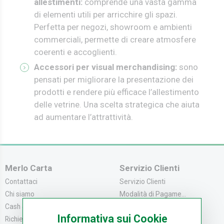
allestimenti:
comprende una vasta gamma
di elementi utili per arricchire gli spazi.
Perfetta per negozi, showroom e ambienti
commerciali, permette di creare atmosfere
coerenti e accoglienti.
Accessori per visual merchandising:
sono
pensati per migliorare la presentazione dei
prodotti e rendere più efficace l’allestimento
delle vetrine. Una scelta strategica che aiuta
ad aumentare l’attrattività.
Merlo Carta
Servizio Clienti
Contattaci
Servizio Clienti
Chi siamo
Modalità di Pagame...
Cash & Carry
Modalità di Spediz...
Informativa sui Cookie
Richiedi catalogo
Resi e Recessi