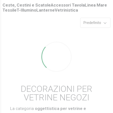
Ceste, Cestini e Scatole
Accessori Tavola
Linea Mare
Tessile
T-Illumino
Lanterne
Vetrinistica
Predefinito
DECORAZIONI PER
VETRINE NEGOZI
La categoria
oggettistica per vetrine e