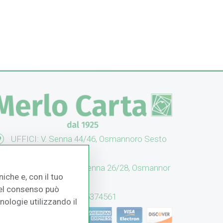
UFFICI: V. Senna 44/46, Osmannoro Sesto
no (FI)
CASH & CARRY: V. Senna 26/28, Osmannor
iche e, con il tuo
 Sesto F.no (FI)
 del consenso può
Assistenza: (+39) 055374561
cnologie utilizzando il