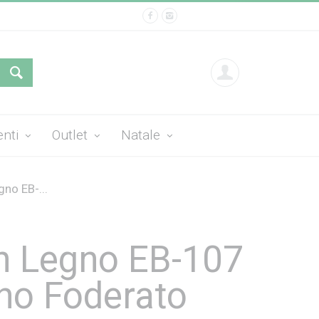
enti
Outlet
Natale
gno EB-...
in Legno EB-107
rno Foderato