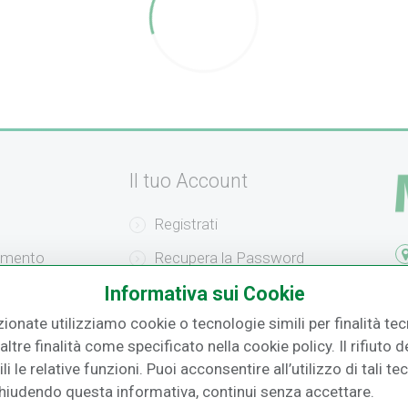
Il tuo Account
Registrati
amento
Recupera la Password
F.
Informativa sui Cookie
izione
Effettua un Reso
zionate utilizziamo cookie o tecnologie simili per finalità tecn
o
ltre finalità come specificato nella cookie policy. Il rifiuto
i le relative funzioni. Puoi acconsentire all’utilizzo di tali te
Chiudendo questa informativa, continui senza accettare.