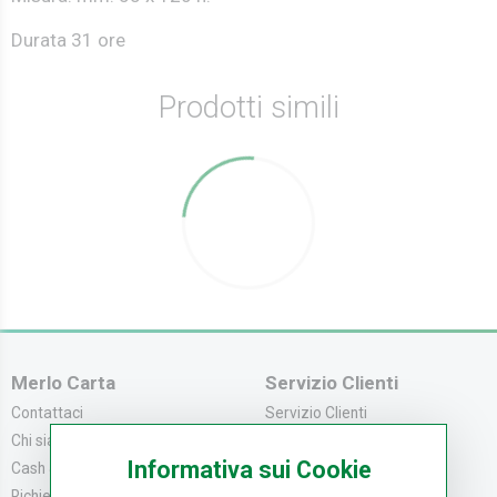
Durata 31 ore
Prodotti simili
Merlo Carta
Servizio Clienti
Contattaci
Servizio Clienti
Chi siamo
Modalità di Pagame...
Informativa sui Cookie
Cash & Carry
Modalità di Spediz...
Richiedi catalogo
Resi e Recessi