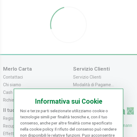
Merlo Carta
Servizio Clienti
Contattaci
Servizio Clienti
Chi siamo
Modalità di Pagame...
Cash & Carry
Modalità di Spediz...
Richiedi catalogo
Resi e Recessi
Informativa sui Cookie
Il tuo Account
Noi e terze parti selezionate utilizziamo cookie o
tecnologie simili per finalità tecniche e, con il tuo
Registrati
consenso, anche per altre finalità come specificato
UFFICI: V. Senna 44/46, Osmann
Recupera la Passwo...
nella cookie policy. Il rifiuto del consenso può rendere
oro Sesto F.no (FI)
Effettua un Reso
non disponibili le relative funzioni. Puoi acconsentire