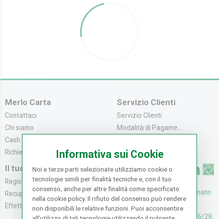
Merlo Carta
Servizio Clienti
Contattaci
Servizio Clienti
Chi siamo
Modalità di Pagame...
Cash & Carry
Modalità di Spediz...
Richiedi catalogo
Resi e Recessi
Informativa sui Cookie
Il tuo Account
Noi e terze parti selezionate utilizziamo cookie o
tecnologie simili per finalità tecniche e, con il tuo
Registrati
consenso, anche per altre finalità come specificato
UFFICI: V. Senna 44/46, Osmann
Recupera la Passwo...
nella cookie policy. Il rifiuto del consenso può rendere
oro Sesto F.no (FI)
Effettua un Reso
non disponibili le relative funzioni. Puoi acconsentire
CASH & CARRY: V. Senna 26/28,
all’utilizzo di tali tecnologie utilizzando il pulsante