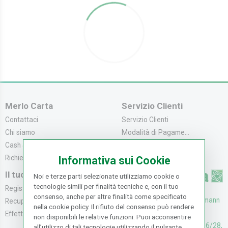
Merlo Carta
Servizio Clienti
Contattaci
Servizio Clienti
Chi siamo
Modalità di Pagame...
Cash & Carry
Modalità di Spediz...
Richiedi catalogo
Resi e Recessi
Informativa sui Cookie
Il tuo Account
Noi e terze parti selezionate utilizziamo cookie o
tecnologie simili per finalità tecniche e, con il tuo
Registrati
consenso, anche per altre finalità come specificato
UFFICI: V. Senna 44/46, Osmann
Recupera la Passwo...
nella cookie policy. Il rifiuto del consenso può rendere
oro Sesto F.no (FI)
Effettua un Reso
non disponibili le relative funzioni. Puoi acconsentire
CASH & CARRY: V. Senna 26/28,
all’utilizzo di tali tecnologie utilizzando il pulsante