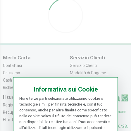
Merlo Carta
Servizio Clienti
Contattaci
Servizio Clienti
Chi siamo
Modalità di Pagame...
Cash & Carry
Modalità di Spediz...
Richiedi catalogo
Resi e Recessi
Informativa sui Cookie
Il tuo Account
Noi e terze parti selezionate utilizziamo cookie o
tecnologie simili per finalità tecniche e, con il tuo
Registrati
consenso, anche per altre finalità come specificato
UFFICI: V. Senna 44/46, Osmann
Recupera la Passwo...
nella cookie policy. Il rifiuto del consenso può rendere
oro Sesto F.no (FI)
Effettua un Reso
non disponibili le relative funzioni. Puoi acconsentire
CASH & CARRY: V. Senna 26/28,
all’utilizzo di tali tecnologie utilizzando il pulsante