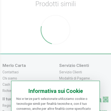
Prodotti simili
Merlo Carta
Servizio Clienti
Contattaci
Servizio Clienti
Chi siamo
Modalità di Pagame...
Cash & Carry
Modalità di Spediz...
Informativa sui Cookie
Richiedi catalogo
Resi e Recessi
Il tuo Account
Noi e terze parti selezionate utilizziamo cookie o
tecnologie simili per finalità tecniche e, con il tuo
Registrati
consenso, anche per altre finalità come specificato