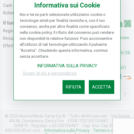
Informativa sui Cookie
Cash & Carry
Modalità di Spediz...
Richiedi catalogo
Resi e Recessi
Noi e terze parti selezionate utilizziamo cookie o
tecnologie simili per finalità tecniche e, con il tuo
Il tuo Account
consenso, anche per altre finalità come specificato
Registrati
nella cookie policy. Il rifiuto del consenso può rendere
UFFICI: V. Senna 44/46, Osmann
non disponibili le relative funzioni. Puoi acconsentire
Recupera la Passwo...
all’utilizzo di tali tecnologie utilizzando il pulsante
oro Sesto F.no (FI)
Effettua un Reso
“Accetta”. Chiudendo questa informativa, continui
CASH & CARRY: V. Senna 26/28,
senza accettare.
Osmannoro Sesto F.no (FI)
INFORMATIVA SULLA PRIVACY
Assistenza: (+39) 055374561
Scopri di più e personalizza
RIFIUTA
ACCETTA
© 2026 Nuova Merlo Carta S.p.A. - Tutti i diritti riservati - Via Senna
44/46, Osmannoro, Sesto F.no - P.IVA IT03100130487 - REA FI-
305875 - Reg.Impr. n.03100130487 - Cap. Soc. Cap.Soc. €
600.000,00 int.vers. -
Informativa sulla Privacy
-
Termini e condizioni