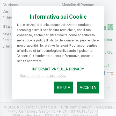
Chi siamo
Modalità di Pagame...
Cash & Carry
Modalità di Spediz...
Informativa sui Cookie
Richiedi catalogo
Resi e Recessi
Noi e terze parti selezionate utilizziamo cookie o
Il tuo Account
tecnologie simili per finalità tecniche e, con il tuo
Registrati
consenso, anche per altre finalità come specificato
UFFICI: V. Senna 44/46, Osmann
Recupera la Passwo...
nella cookie policy. Il rifiuto del consenso può rendere
non disponibili le relative funzioni. Puoi acconsentire
oro Sesto F.no (FI)
Effettua un Reso
all’utilizzo di tali tecnologie utilizzando il pulsante
CASH & CARRY: V. Senna 26/28,
“Accetta”. Chiudendo questa informativa, continui
Osmannoro Sesto F.no (FI)
senza accettare.
Assistenza: (+39) 055374561
INFORMATIVA SULLA PRIVACY
Scopri di più e personalizza
RIFIUTA
ACCETTA
© 2026 Nuova Merlo Carta S.p.A. - Tutti i diritti riservati - Via Senna
44/46, Osmannoro, Sesto F.no - P.IVA IT03100130487 - REA FI-
305875 - Reg.Impr. n.03100130487 - Cap. Soc. Cap.Soc. €