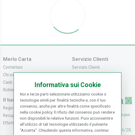
Merlo Carta
Servizio Clienti
Contattaci
Servizio Clienti
Chi siamo
Modalità di Pagame...
Cash & Carry
Modalità di Spediz...
Informativa sui Cookie
Richiedi catalogo
Resi e Recessi
Noi e terze parti selezionate utilizziamo cookie o
Il tuo Account
tecnologie simili per finalità tecniche e, con il tuo
consenso, anche per altre finalità come specificato
Registrati
nella cookie policy. Il rifiuto del consenso può rendere
UFFICI: V. Senna 44/46, Osmann
Recupera la Passwo...
non disponibili le relative funzioni. Puoi acconsentire
oro Sesto F.no (FI)
Effettua un Reso
all’utilizzo di tali tecnologie utilizzando il pulsante
CASH & CARRY: V. Senna 26/28,
“Accetta”. Chiudendo questa informativa, continui