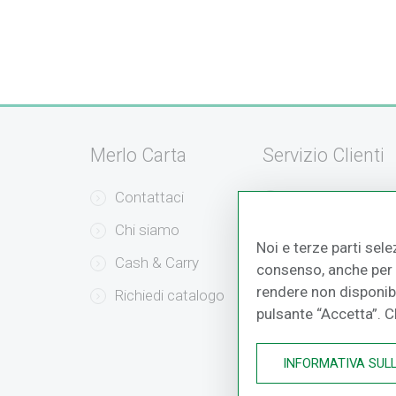
Merlo Carta
Servizio Clienti
Contattaci
Servizio Clienti
Chi siamo
Modalità di Pag
Noi e terze parti sele
Cash & Carry
Modalità di Sped
consenso, anche per a
rendere non disponibil
Richiedi catalogo
Resi e Recessi
pulsante “Accetta”. 
INFORMATIVA SUL