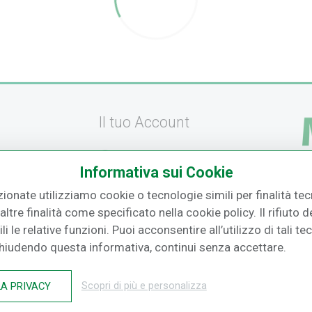
Il tuo Account
Registrati
Informativa sui Cookie
amento
Recupera la Password
F.
zionate utilizziamo cookie o tecnologie simili per finalità tecn
izione
Effettua un Reso
ltre finalità come specificato nella cookie policy. Il rifiuto
i le relative funzioni. Puoi acconsentire all’utilizzo di tali te
o
Chiudendo questa informativa, continui senza accettare.
LA PRIVACY
Scopri di più e personalizza