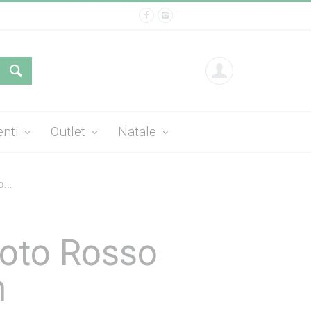
enti
Outlet
Natale
...
Loto Rosso
m