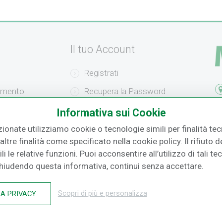
Il tuo Account
Registrati
amento
Recupera la Password
F.
izione
Effettua un Reso
Informativa sui Cookie
zionate utilizziamo cookie o tecnologie simili per finalità tecn
o
ltre finalità come specificato nella cookie policy. Il rifiuto
i le relative funzioni. Puoi acconsentire all’utilizzo di tali te
Chiudendo questa informativa, continui senza accettare.
LA PRIVACY
Scopri di più e personalizza