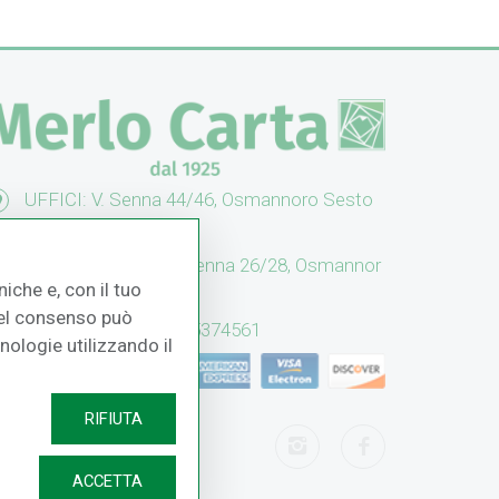
UFFICI: V. Senna 44/46, Osmannoro Sesto
no (FI)
CASH & CARRY: V. Senna 26/28, Osmannor
iche e, con il tuo
 Sesto F.no (FI)
 del consenso può
Assistenza: (+39) 055374561
cnologie utilizzando il
RIFIUTA
ACCETTA