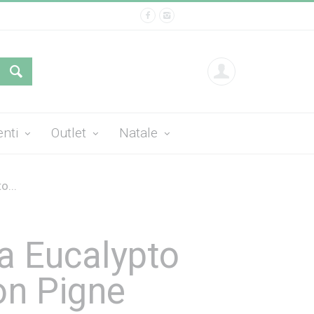
enti
Outlet
Natale
o...
a Eucalypto
on Pigne