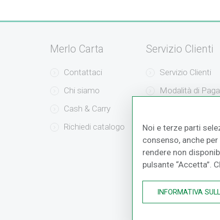
Merlo Carta
Servizio Clienti
Contattaci
Servizio Clienti
Chi siamo
Modalità di Pag
Cash & Carry
Modalità di Sped
Richiedi catalogo
Resi e Recessi
Noi e terze parti sele
consenso, anche per a
rendere non disponibil
pulsante “Accetta”. 
INFORMATIVA SUL