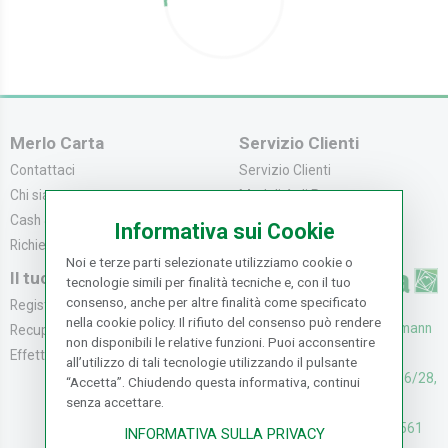
Merlo Carta
Servizio Clienti
Contattaci
Servizio Clienti
Chi siamo
Modalità di Pagame...
Cash & Carry
Modalità di Spediz...
Informativa sui Cookie
Richiedi catalogo
Resi e Recessi
Noi e terze parti selezionate utilizziamo cookie o
Il tuo Account
tecnologie simili per finalità tecniche e, con il tuo
consenso, anche per altre finalità come specificato
Registrati
nella cookie policy. Il rifiuto del consenso può rendere
UFFICI: V. Senna 44/46, Osmann
Recupera la Passwo...
non disponibili le relative funzioni. Puoi acconsentire
oro Sesto F.no (FI)
Effettua un Reso
all’utilizzo di tali tecnologie utilizzando il pulsante
CASH & CARRY: V. Senna 26/28,
“Accetta”. Chiudendo questa informativa, continui
senza accettare.
Osmannoro Sesto F.no (FI)
Assistenza: (+39) 055374561
INFORMATIVA SULLA PRIVACY