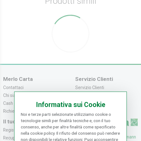
Prodotti simili
Merlo Carta
Servizio Clienti
Contattaci
Servizio Clienti
Chi siamo
Modalità di Pagame...
Cash & Carry
Modalità di Spediz...
Informativa sui Cookie
Richiedi catalogo
Resi e Recessi
Noi e terze parti selezionate utilizziamo cookie o
tecnologie simili per finalità tecniche e, con il tuo
Il tuo Account
consenso, anche per altre finalità come specificato
Registrati
nella cookie policy. Il rifiuto del consenso può rendere
UFFICI: V. Senna 44/46, Osmann
Recupera la Passwo...
non disponibili le relative funzioni. Puoi acconsentire