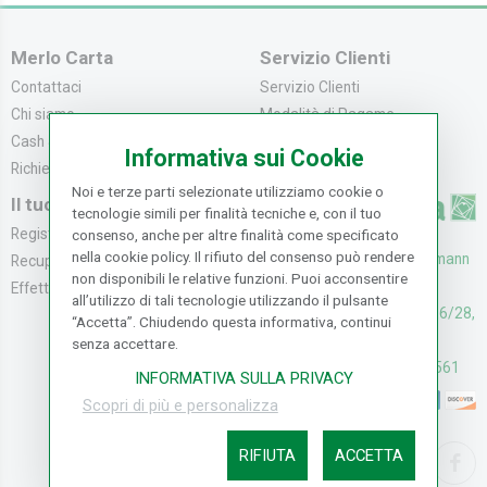
Merlo Carta
Servizio Clienti
Contattaci
Servizio Clienti
Chi siamo
Modalità di Pagame...
Cash & Carry
Modalità di Spediz...
Informativa sui Cookie
Richiedi catalogo
Resi e Recessi
Noi e terze parti selezionate utilizziamo cookie o
Il tuo Account
tecnologie simili per finalità tecniche e, con il tuo
Registrati
consenso, anche per altre finalità come specificato
nella cookie policy. Il rifiuto del consenso può rendere
UFFICI: V. Senna 44/46, Osmann
Recupera la Passwo...
non disponibili le relative funzioni. Puoi acconsentire
oro Sesto F.no (FI)
Effettua un Reso
all’utilizzo di tali tecnologie utilizzando il pulsante
CASH & CARRY: V. Senna 26/28,
“Accetta”. Chiudendo questa informativa, continui
Osmannoro Sesto F.no (FI)
senza accettare.
Assistenza: (+39) 055374561
INFORMATIVA SULLA PRIVACY
Scopri di più e personalizza
RIFIUTA
ACCETTA