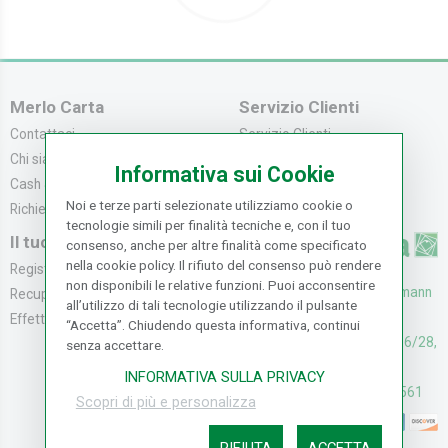
Merlo Carta
Servizio Clienti
Contattaci
Servizio Clienti
Chi siamo
Modalità di Pagame...
Informativa sui Cookie
Cash & Carry
Modalità di Spediz...
Noi e terze parti selezionate utilizziamo cookie o
Richiedi catalogo
Resi e Recessi
tecnologie simili per finalità tecniche e, con il tuo
Il tuo Account
consenso, anche per altre finalità come specificato
nella cookie policy. Il rifiuto del consenso può rendere
Registrati
non disponibili le relative funzioni. Puoi acconsentire
UFFICI: V. Senna 44/46, Osmann
Recupera la Passwo...
all’utilizzo di tali tecnologie utilizzando il pulsante
oro Sesto F.no (FI)
Effettua un Reso
“Accetta”. Chiudendo questa informativa, continui
CASH & CARRY: V. Senna 26/28,
senza accettare.
Osmannoro Sesto F.no (FI)
INFORMATIVA SULLA PRIVACY
Assistenza: (+39) 055374561
Scopri di più e personalizza