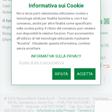
Informativa sui Cookie
Cash & Carry
Modalità di Spediz...
Richiedi catalogo
Resi e Recessi
Noi e terze parti selezionate utilizziamo cookie o
tecnologie simili per finalità tecniche e, con il tuo
Il tuo Account
consenso, anche per altre finalità come specificato
Registrati
nella cookie policy. Il rifiuto del consenso può rendere
UFFICI: V. Senna 44/46, Osmann
non disponibili le relative funzioni. Puoi acconsentire
Recupera la Passwo...
all’utilizzo di tali tecnologie utilizzando il pulsante
oro Sesto F.no (FI)
Effettua un Reso
“Accetta”. Chiudendo questa informativa, continui
CASH & CARRY: V. Senna 26/28,
senza accettare.
Osmannoro Sesto F.no (FI)
INFORMATIVA SULLA PRIVACY
Assistenza: (+39) 055374561
Scopri di più e personalizza
RIFIUTA
ACCETTA
© 2026 Nuova Merlo Carta S.p.A. - Tutti i diritti riservati - Via Senna
44/46, Osmannoro, Sesto F.no - P.IVA IT03100130487 - REA FI-
305875 - Reg.Impr. n.03100130487 - Cap. Soc. Cap.Soc. €
600.000,00 int.vers. -
Informativa sulla Privacy
-
Termini e condizioni