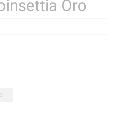
oinsettia Oro
LO