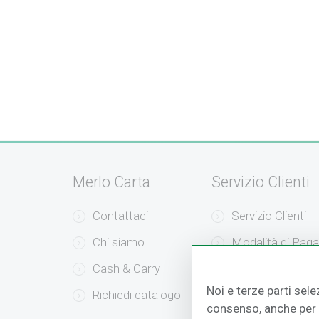
Merlo Carta
Servizio Clienti
Contattaci
Servizio Clienti
Chi siamo
Modalità di Pag
Cash & Carry
Modalità di Sped
Noi e terze parti sele
Richiedi catalogo
Resi e Recessi
consenso, anche per a