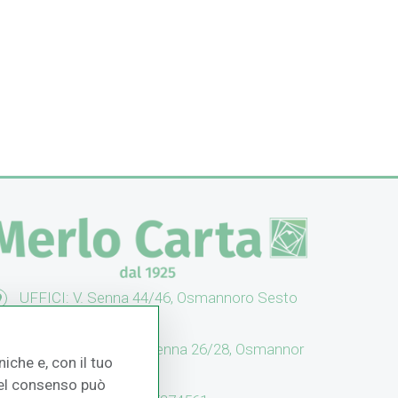
UFFICI: V. Senna 44/46, Osmannoro Sesto
no (FI)
CASH & CARRY: V. Senna 26/28, Osmannor
iche e, con il tuo
 Sesto F.no (FI)
 del consenso può