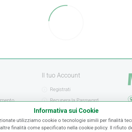
Il tuo Account
Registrati
amento
Recupera la Password
F.
Informativa sui Cookie
izione
Effettua un Reso
zionate utilizziamo cookie o tecnologie simili per finalità tecn
o
ltre finalità come specificato nella cookie policy. Il rifiuto