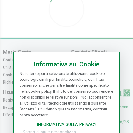
Merlo Carta
Servizio Clienti
Contattaci
Servizio Clienti
Informativa sui Cookie
Chi siamo
Modalità di Pagame...
Noi e terze parti selezionate utilizziamo cookie o
Cash & Carry
Modalità di Spediz...
tecnologie simili per finalità tecniche e, con il tuo
Richiedi catalogo
Resi e Recessi
consenso, anche per altre finalità come specificato
nella cookie policy. Il rifiuto del consenso può rendere
Il tuo Account
non disponibili le relative funzioni. Puoi acconsentire
Registrati
all’utilizzo di tali tecnologie utilizzando il pulsante
UFFICI: V. Senna 44/46, Osmann
Recupera la Passwo...
“Accetta”. Chiudendo questa informativa, continui
oro Sesto F.no (FI)
Effettua un Reso
senza accettare.
CASH & CARRY: V. Senna 26/28,
INFORMATIVA SULLA PRIVACY
Osmannoro Sesto F.no (FI)
Scopri di più e personalizza