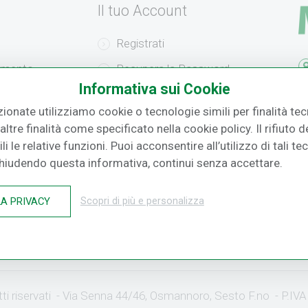
Il tuo Account
Registrati
amento
Recupera la Password
F.
Informativa sui Cookie
izione
Effettua un Reso
zionate utilizziamo cookie o tecnologie simili per finalità tecn
o
ltre finalità come specificato nella cookie policy. Il rifiuto
i le relative funzioni. Puoi acconsentire all’utilizzo di tali te
Chiudendo questa informativa, continui senza accettare.
LA PRIVACY
Scopri di più e personalizza
ritti riservati - Via Senna 44/46, Osmannoro, Sesto F.no - P.