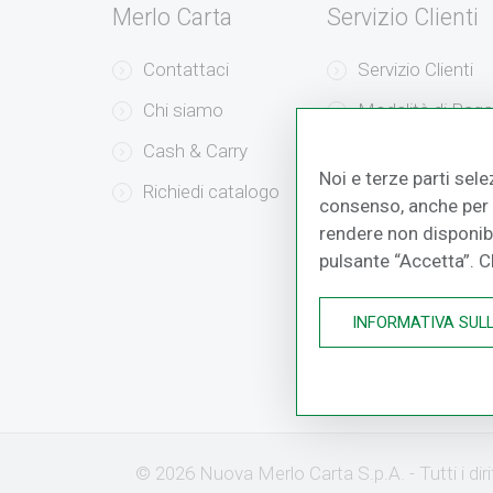
Merlo Carta
Servizio Clienti
Contattaci
Servizio Clienti
Chi siamo
Modalità di Pag
Cash & Carry
Modalità di Sped
Noi e terze parti sele
Richiedi catalogo
Resi e Recessi
consenso, anche per a
rendere non disponibil
pulsante “Accetta”. 
INFORMATIVA SUL
© 2026 Nuova Merlo Carta S.p.A. - Tutti i di