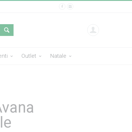
enti
Outlet
Natale
Avana
le