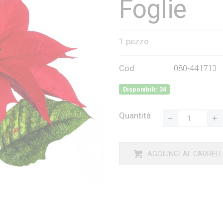
Foglie
1 pezzo
Cod.:
080-441713
Disponibili: 34
Quantità
AGGIUNGI AL CARREL