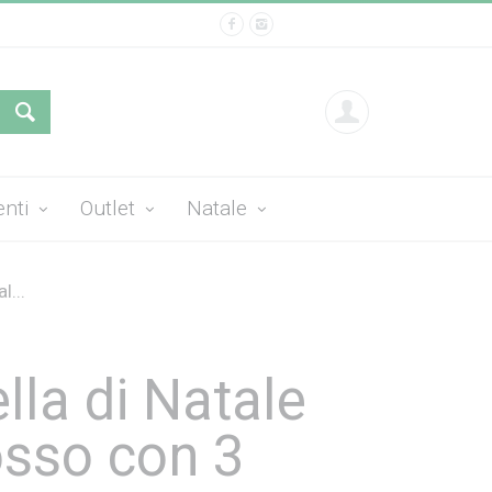
enti
Outlet
Natale
l...
lla di Natale
osso con 3