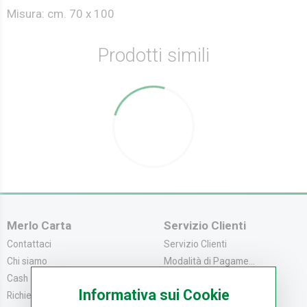
Misura: cm. 70 x 100
Prodotti simili
Merlo Carta
Servizio Clienti
Contattaci
Servizio Clienti
Chi siamo
Modalità di Pagame...
Cash & Carry
Modalità di Spediz...
Informativa sui Cookie
Richiedi catalogo
Resi e Recessi