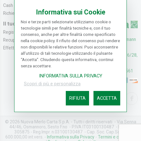
Cash & Carry
Modalità di Spediz...
Informativa sui Cookie
Richiedi catalogo
Resi e Recessi
Noi e terze parti selezionate utilizziamo cookie o
Il tuo Account
tecnologie simili per finalità tecniche e, con il tuo
Registrati
consenso, anche per altre finalità come specificato
UFFICI: V. Senna 44/46, Osmann
Recupera la Passwo...
nella cookie policy. Il rifiuto del consenso può rendere
non disponibili le relative funzioni. Puoi acconsentire
oro Sesto F.no (FI)
Effettua un Reso
all’utilizzo di tali tecnologie utilizzando il pulsante
CASH & CARRY: V. Senna 26/28,
“Accetta”. Chiudendo questa informativa, continui
Osmannoro Sesto F.no (FI)
senza accettare.
Assistenza: (+39) 055374561
INFORMATIVA SULLA PRIVACY
Scopri di più e personalizza
RIFIUTA
ACCETTA
© 2026 Nuova Merlo Carta S.p.A. - Tutti i diritti riservati - Via Senna
44/46, Osmannoro, Sesto F.no - P.IVA IT03100130487 - REA FI-
305875 - Reg.Impr. n.03100130487 - Cap. Soc. Cap.Soc. €
600.000,00 int.vers. -
Informativa sulla Privacy
-
Termini e condizioni