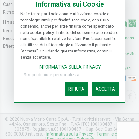
Informativa sui Cookie
Cash & Carry
Modalità di Spediz...
Richiedi catalogo
Resi e Recessi
Noi e terze parti selezionate utilizziamo cookie o
tecnologie simili per finalità tecniche e, con il tuo
Il tuo Account
consenso, anche per altre finalità come specificato
Registrati
nella cookie policy. Il rifiuto del consenso può rendere
UFFICI: V. Senna 44/46, Osmann
non disponibili le relative funzioni. Puoi acconsentire
Recupera la Passwo...
all’utilizzo di tali tecnologie utilizzando il pulsante
oro Sesto F.no (FI)
Effettua un Reso
“Accetta”. Chiudendo questa informativa, continui
CASH & CARRY: V. Senna 26/28,
senza accettare.
Osmannoro Sesto F.no (FI)
INFORMATIVA SULLA PRIVACY
Assistenza: (+39) 055374561
Scopri di più e personalizza
RIFIUTA
ACCETTA
© 2026 Nuova Merlo Carta S.p.A. - Tutti i diritti riservati - Via Senna
44/46, Osmannoro, Sesto F.no - P.IVA IT03100130487 - REA FI-
305875 - Reg.Impr. n.03100130487 - Cap. Soc. Cap.Soc. €
600.000,00 int.vers. -
Informativa sulla Privacy
-
Termini e condizioni