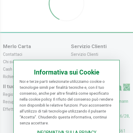
Merlo Carta
Servizio Clienti
Contattaci
Servizio Clienti
Chi siamo
Modalità di Pagame...
Cash & Carry
Modalità di Spediz...
Informativa sui Cookie
Richiedi catalogo
Resi e Recessi
Noi e terze parti selezionate utilizziamo cookie o
Il tuo Account
tecnologie simili per finalità tecniche e, con il tuo
consenso, anche per altre finalità come specificato
Registrati
nella cookie policy. Il rifiuto del consenso può rendere
UFFICI: V. Senna 44/46, Osmann
Recupera la Passwo...
non disponibili le relative funzioni. Puoi acconsentire
oro Sesto F.no (FI)
Effettua un Reso
all’utilizzo di tali tecnologie utilizzando il pulsante
CASH & CARRY: V. Senna 26/28,
“Accetta”. Chiudendo questa informativa, continui
senza accettare.
Osmannoro Sesto F.no (FI)
Assistenza: (+39) 055374561
INFORMATIVA SULLA PRIVACY