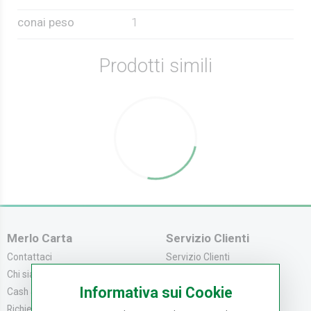
conai peso
1
Prodotti simili
Merlo Carta
Servizio Clienti
Contattaci
Servizio Clienti
Chi siamo
Modalità di Pagame...
Informativa sui Cookie
Cash & Carry
Modalità di Spediz...
Richiedi catalogo
Resi e Recessi