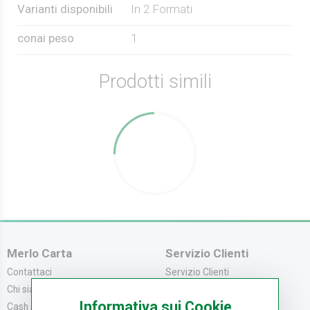
Varianti disponibili
In 2 Formati
conai peso
1
Prodotti simili
Merlo Carta
Servizio Clienti
Contattaci
Servizio Clienti
Chi siamo
Modalità di Pagame...
Informativa sui Cookie
Cash & Carry
Modalità di Spediz...