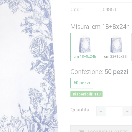
Cod.:
04860
Misura:
cm 18+8x24h
cm 18+8x24h
cm 22+10x29h
Confezione:
50 pezzi
50 pezzi
Disponibili: 110
Quantità