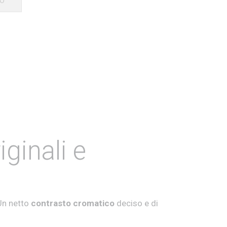
LO
ginali e
Un netto
contrasto cromatico
deciso e di