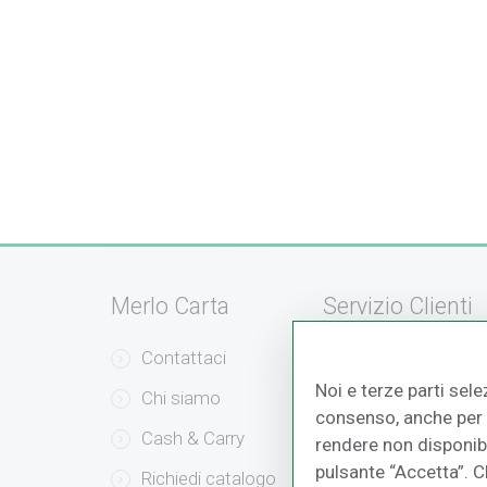
Merlo Carta
Servizio Clienti
Contattaci
Servizio Clienti
Noi e terze parti sele
Chi siamo
Modalità di Pag
consenso, anche per a
Cash & Carry
Modalità di Sped
rendere non disponibil
pulsante “Accetta”. 
Richiedi catalogo
Resi e Recessi