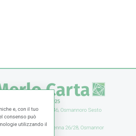
iche e, con il tuo
UFFICI: V. Senna 44/46, Osmannoro Sesto
 del consenso può
no (FI)
cnologie utilizzando il
CASH & CARRY: V. Senna 26/28, Osmannor
 Sesto F.no (FI)