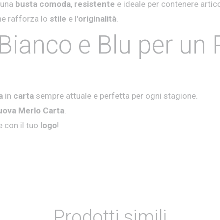
 una
busta comoda
,
resistente
e ideale per contenere artico
e rafforza lo
stile
e l'
originalità
.
 Bianco e Blu per un
a
in
carta
sempre attuale e perfetta per ogni stagione.
Nuova Merlo Carta
.
e con il tuo
logo
!
Prodotti simili