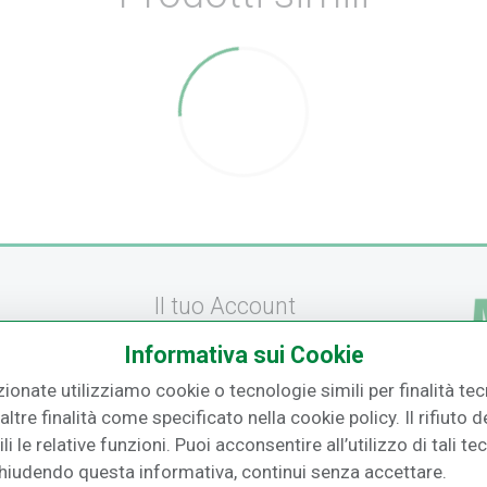
Il tuo Account
Informativa sui Cookie
Registrati
zionate utilizziamo cookie o tecnologie simili per finalità tecn
amento
Recupera la Password
ltre finalità come specificato nella cookie policy. Il rifiuto
F.
izione
Effettua un Reso
i le relative funzioni. Puoi acconsentire all’utilizzo di tali te
Chiudendo questa informativa, continui senza accettare.
o