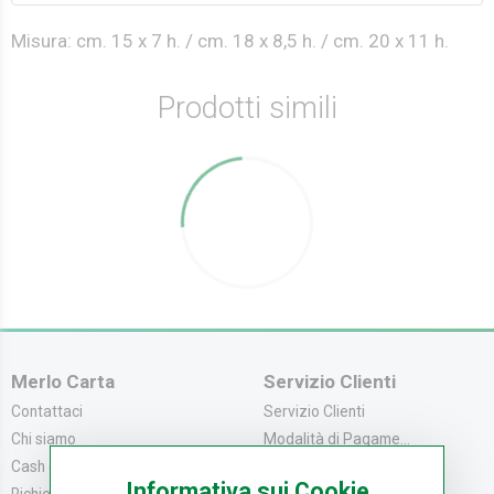
Misura: cm. 15 x 7 h. / cm. 18 x 8,5 h. / cm. 20 x 11 h.
Prodotti simili
Merlo Carta
Servizio Clienti
Contattaci
Servizio Clienti
Chi siamo
Modalità di Pagame...
Cash & Carry
Modalità di Spediz...
Informativa sui Cookie
Richiedi catalogo
Resi e Recessi