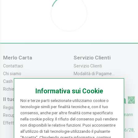
Merlo Carta
Servizio Clienti
Contattaci
Servizio Clienti
Chi siamo
Modalità di Pagame...
Cash & Carry
Modalità di Spediz...
Richiedi catalogo
Resi e Recessi
Informativa sui Cookie
Il tuo Account
Noi e terze parti selezionate utilizziamo cookie o
tecnologie simili per finalità tecniche e, con il tuo
Registrati
consenso, anche per altre finalità come specificato
UFFICI: V. Senna 44/46, Osmann
Recupera la Passwo...
nella cookie policy. Il rifiuto del consenso può rendere
oro Sesto F.no (FI)
Effettua un Reso
non disponibili le relative funzioni. Puoi acconsentire
CASH & CARRY: V. Senna 26/28,
all’utilizzo di tali tecnologie utilizzando il pulsante
“Accetta”. Chiudendo questa informativa, continui
Osmannoro Sesto F.no (FI)