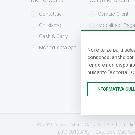
Contattaci
Servizio Clienti
Chi siamo
Modalità di Pag
Cash & Carry
Modalità di Sped
Richiedi catalogo
Resi e Recessi
Noi e terze parti sele
consenso, anche per a
rendere non disponibil
pulsante “Accetta”. 
INFORMATIVA SUL
© 2026 Nuova Merlo Carta S.p.A. - Tutti i di
n.03100130487 - Cap. Soc. Cap.Soc.