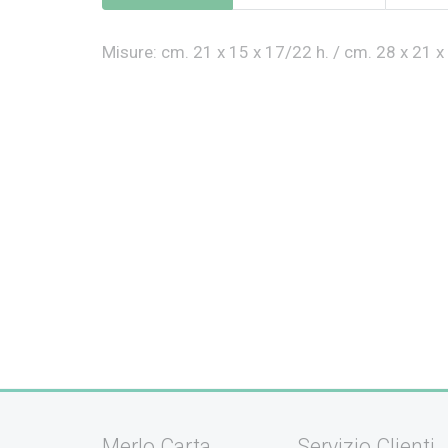
Misure: cm. 21 x 15 x 17/22 h. / cm. 28 x 21 x
Merlo Carta
Servizio Clienti