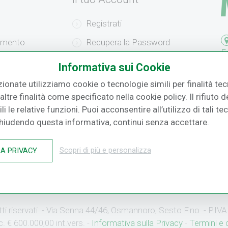
Registrati
amento
Recupera la Password
F.
izione
Effettua un Reso
Informativa sui Cookie
o
zionate utilizziamo cookie o tecnologie simili per finalità tecn
ltre finalità come specificato nella cookie policy. Il rifiuto
i le relative funzioni. Puoi acconsentire all’utilizzo di tali te
Chiudendo questa informativa, continui senza accettare.
LA PRIVACY
Scopri di più e personalizza
ritti riservati - Via Senna 44/46, Osmannoro, Sesto F.no - P.
 € 600.000,00 int.vers. -
Informativa sulla Privacy
-
Termini e 