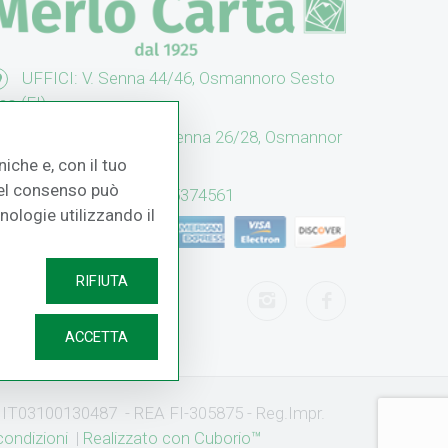
UFFICI: V. Senna 44/46, Osmannoro Sesto
no (FI)
CASH & CARRY: V. Senna 26/28, Osmannor
 Sesto F.no (FI)
iche e, con il tuo
 del consenso può
Assistenza: (+39) 055374561
cnologie utilizzando il
RIFIUTA
ACCETTA
IVA IT03100130487 - REA FI-305875 - Reg.Impr.
condizioni
|
Realizzato con Cuborio™