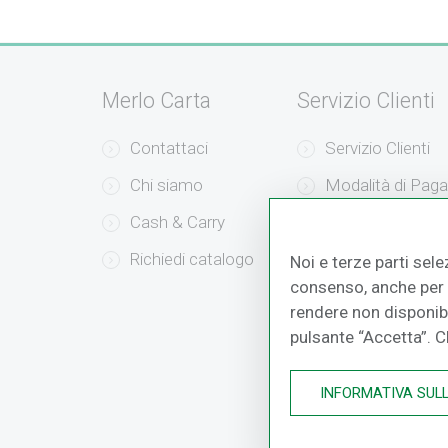
Merlo Carta
Servizio Clienti
Contattaci
Servizio Clienti
Chi siamo
Modalità di Pag
Cash & Carry
Modalità di Sped
Richiedi catalogo
Resi e Recessi
Noi e terze parti sele
consenso, anche per a
rendere non disponibil
pulsante “Accetta”. 
INFORMATIVA SUL