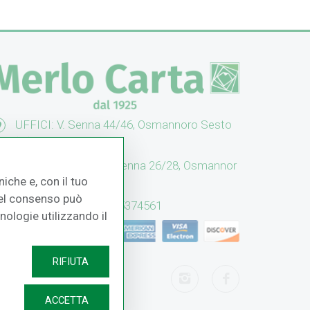
UFFICI: V. Senna 44/46, Osmannoro Sesto
no (FI)
CASH & CARRY: V. Senna 26/28, Osmannor
iche e, con il tuo
 Sesto F.no (FI)
 del consenso può
Assistenza: (+39) 055374561
cnologie utilizzando il
RIFIUTA
ACCETTA