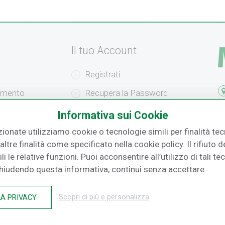
Il tuo Account
Registrati
amento
Recupera la Password
F.
izione
Effettua un Reso
Informativa sui Cookie
zionate utilizziamo cookie o tecnologie simili per finalità tecn
o
ltre finalità come specificato nella cookie policy. Il rifiuto
i le relative funzioni. Puoi acconsentire all’utilizzo di tali te
Chiudendo questa informativa, continui senza accettare.
LA PRIVACY
Scopri di più e personalizza