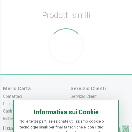
Prodotti simili
Merlo Carta
Servizio Clienti
Contattaci
Servizio Clienti
Chi siamo
Modalità di Pagame...
Informativa sui Cookie
Cash & Carry
Modalità di Spediz...
Richiedi catalogo
Resi e Recessi
Noi e terze parti selezionate utilizziamo cookie o
tecnologie simili per finalità tecniche e, con il tuo
Il tuo Account