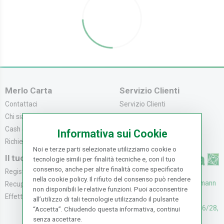
Merlo Carta
Servizio Clienti
Contattaci
Servizio Clienti
Chi siamo
Modalità di Pagame...
Cash & Carry
Modalità di Spediz...
Informativa sui Cookie
Richiedi catalogo
Resi e Recessi
Noi e terze parti selezionate utilizziamo cookie o
Il tuo Account
tecnologie simili per finalità tecniche e, con il tuo
consenso, anche per altre finalità come specificato
Registrati
nella cookie policy. Il rifiuto del consenso può rendere
UFFICI: V. Senna 44/46, Osmann
Recupera la Passwo...
non disponibili le relative funzioni. Puoi acconsentire
oro Sesto F.no (FI)
Effettua un Reso
all’utilizzo di tali tecnologie utilizzando il pulsante
CASH & CARRY: V. Senna 26/28,
“Accetta”. Chiudendo questa informativa, continui
senza accettare.
Osmannoro Sesto F.no (FI)