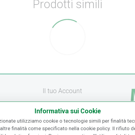
Prodotti simili
Il tuo Account
Registrati
Informativa sui Cookie
amento
Recupera la Password
zionate utilizziamo cookie o tecnologie simili per finalità tecn
F.
izione
Effettua un Reso
ltre finalità come specificato nella cookie policy. Il rifiuto