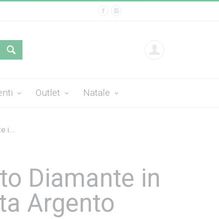
enti
Outlet
Natale
i...
o Diamante in
ta Argento