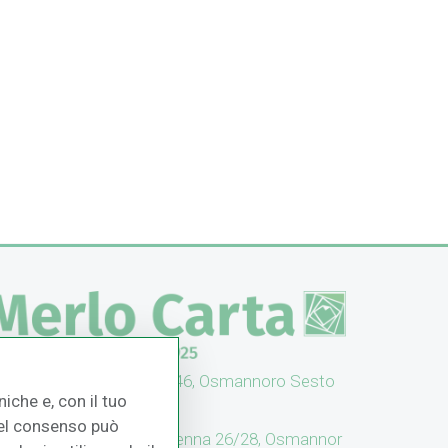
UFFICI: V. Senna 44/46, Osmannoro Sesto
iche e, con il tuo
no (FI)
 del consenso può
CASH & CARRY: V. Senna 26/28, Osmannor