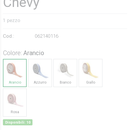
Chevy
1 pezzo
Cod.:
062140116
Colore:
Arancio
Arancio
Azzurro
Bianco
Giallo
Rosa
Disponibili: 10