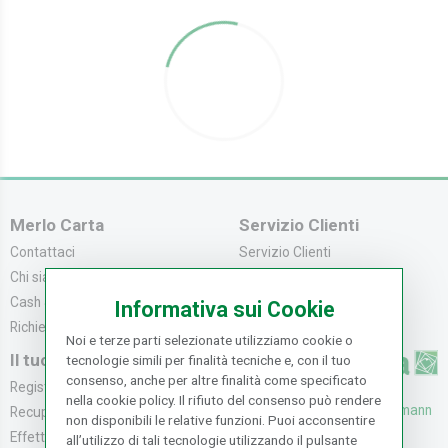
Merlo Carta
Servizio Clienti
Contattaci
Servizio Clienti
Chi siamo
Modalità di Pagame...
Cash & Carry
Modalità di Spediz...
Informativa sui Cookie
Richiedi catalogo
Resi e Recessi
Noi e terze parti selezionate utilizziamo cookie o
Il tuo Account
tecnologie simili per finalità tecniche e, con il tuo
consenso, anche per altre finalità come specificato
Registrati
nella cookie policy. Il rifiuto del consenso può rendere
UFFICI: V. Senna 44/46, Osmann
Recupera la Passwo...
non disponibili le relative funzioni. Puoi acconsentire
oro Sesto F.no (FI)
Effettua un Reso
all’utilizzo di tali tecnologie utilizzando il pulsante