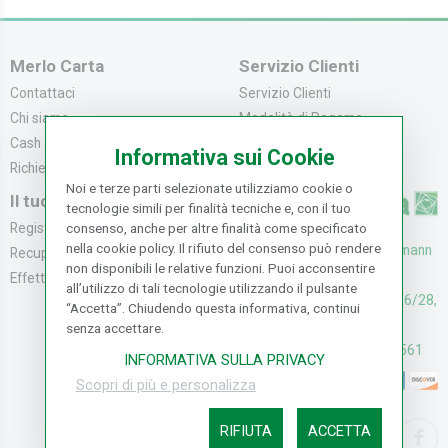
Merlo Carta
Servizio Clienti
Contattaci
Servizio Clienti
Chi siamo
Modalità di Pagame...
Cash & Carry
Modalità di Spediz...
Informativa sui Cookie
Richiedi catalogo
Resi e Recessi
Noi e terze parti selezionate utilizziamo cookie o
Il tuo Account
tecnologie simili per finalità tecniche e, con il tuo
Registrati
consenso, anche per altre finalità come specificato
nella cookie policy. Il rifiuto del consenso può rendere
UFFICI: V. Senna 44/46, Osmann
Recupera la Passwo...
non disponibili le relative funzioni. Puoi acconsentire
oro Sesto F.no (FI)
Effettua un Reso
all’utilizzo di tali tecnologie utilizzando il pulsante
CASH & CARRY: V. Senna 26/28,
“Accetta”. Chiudendo questa informativa, continui
Osmannoro Sesto F.no (FI)
senza accettare.
Assistenza: (+39) 055374561
INFORMATIVA SULLA PRIVACY
Scopri di più e personalizza
RIFIUTA
ACCETTA