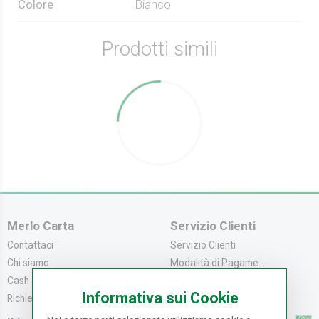
Colore
Bianco
Prodotti simili
Merlo Carta
Servizio Clienti
Contattaci
Servizio Clienti
Chi siamo
Modalità di Pagame...
Cash & Carry
Modalità di Spediz...
Informativa sui Cookie
Richiedi catalogo
Resi e Recessi